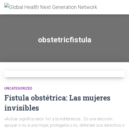
obstetricfistula
UNCATEGORIZED
Fístula obstétrica: Las mujeres
invisibles
«Actuar significa decir ‘no’ a la indiferencia… Es una elección:
apoyar o no a una mujer, protegerla o no, defender sus derechos o