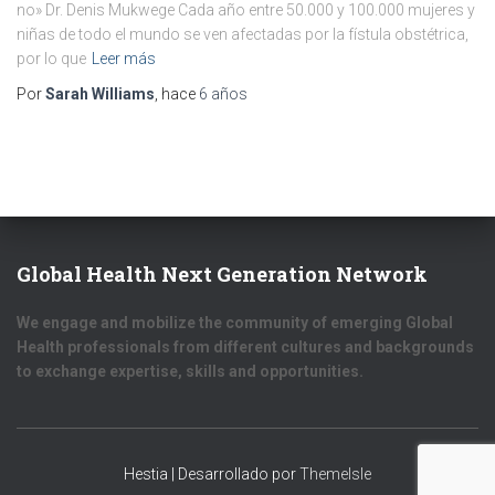
no» Dr. Denis Mukwege Cada año entre 50.000 y 100.000 mujeres y
niñas de todo el mundo se ven afectadas por la fístula obstétrica,
por lo que
Leer más
Por
Sarah Williams
, hace
6 años
Global Health Next Generation Network
We engage and mobilize the community of emerging Global
Health professionals from different cultures and backgrounds
to exchange expertise, skills and opportunities.
Hestia | Desarrollado por
ThemeIsle