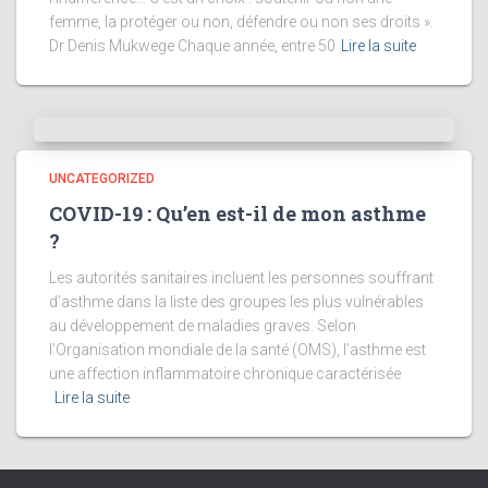
femme, la protéger ou non, défendre ou non ses droits ».
Dr Denis Mukwege Chaque année, entre 50
Lire la suite
UNCATEGORIZED
COVID-19 : Qu’en est-il de mon asthme
?
Les autorités sanitaires incluent les personnes souffrant
d’asthme dans la liste des groupes les plus vulnérables
au développement de maladies graves. Selon
l’Organisation mondiale de la santé (OMS), l’asthme est
une affection inflammatoire chronique caractérisée
Lire la suite