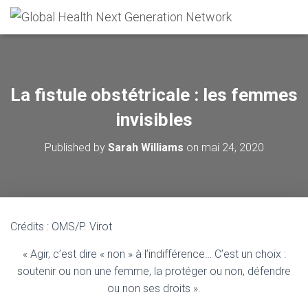
La fistule obstétricale : les femmes
invisibles
Published by
Sarah Williams
on
mai 24, 2020
Crédits : OMS/P. Virot
« Agir, c’est dire « non » à l’indifférence… C’est un choix :
soutenir ou non une femme, la protéger ou non, défendre
ou non ses droits ».