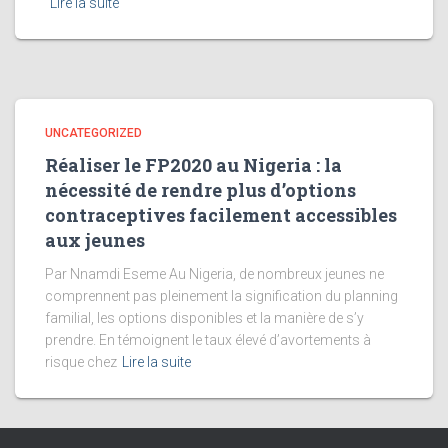
Lire la suite
UNCATEGORIZED
Réaliser le FP2020 au Nigeria : la
nécessité de rendre plus d’options
contraceptives facilement accessibles
aux jeunes
Par Nnamdi Eseme Au Nigeria, de nombreux jeunes ne
comprennent pas pleinement la signification du planning
familial, les options disponibles et la manière de s’y
prendre. En témoignent le taux élevé d’avortements à
risque chez
Lire la suite