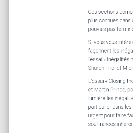
Ces sections compre
plus connues dans c
pouvais pas termine
Si vous vous intére
façonnent les inéga
l’essai « Inégalités
Sharon Friel et Mic
L’essai « Closing t
et Martin Prince, p
lumière les inégali
particulier dans le
urgent pour faire f
souffrances inhéren