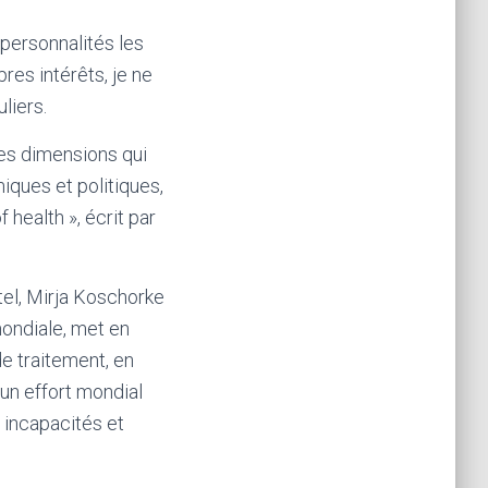
personnalités les
es intérêts, je ne
liers.
tes dimensions qui
iques et politiques,
 health », écrit par
tel, Mirja Koschorke
mondiale, met en
de traitement, en
 un effort mondial
 incapacités et