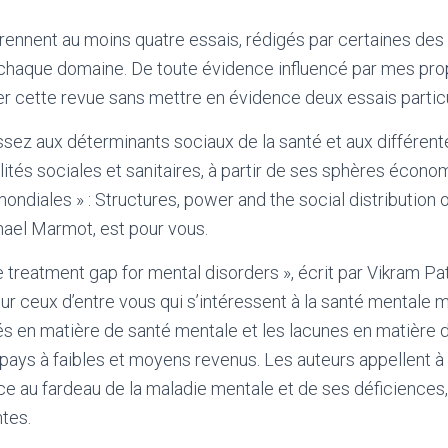
nnent au moins quatre essais, rédigés par certaines des 
haque domaine. De toute évidence influencé par mes propr
r cette revue sans mettre en évidence deux essais particu
ssez aux déterminants sociaux de la santé et aux différen
lités sociales et sanitaires, à partir de ses sphères économ
 mondiales » : Structures, power and the social distribution of
hael Marmot, est pour vous.
he treatment gap for mental disorders », écrit par Vikram Pa
our ceux d’entre vous qui s’intéressent à la santé mentale 
tés en matière de santé mentale et les lacunes en matière 
s pays à faibles et moyens revenus. Les auteurs appellent à
ace au fardeau de la maladie mentale et de ses déficiences,
tes.