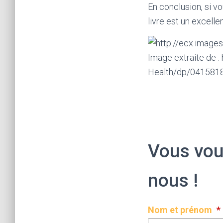
En conclusion, si v
livre est un excelle
Image extraite de 
Health/dp/041581
Vous voud
nous !
Nom et prénom
*