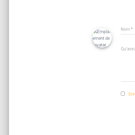
Nom
*
Qu’avez
Enr