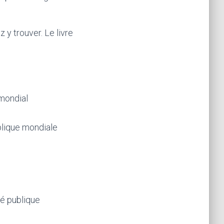
z y trouver. Le livre
mondial
ublique mondiale
té publique